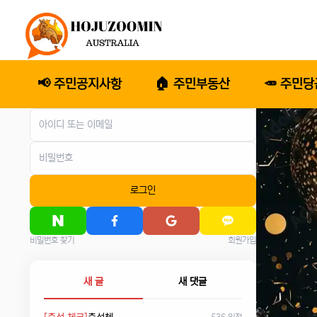
📢 주민공지사항
🏠 주민부동산
🥕 주민
로그인
비밀번호 찾기
회원가입
새 글
새 댓글