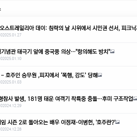
스
 오스트레일리아 데이: 침략의 날 시위에서 시민권 선서, 피크
 0
2025.01.27
쟁기념관 태극기 앞에 중국풍 의상…"항의해도 방치"
 0
2025.01.10
- 호주인 승무원 ,피지에서 ‘폭행, 강도’ 당해
 0
2025.01.03
형참사 발생, 181명 태운 여객기 착륙중 충돌…후미 구조작업
 0
2024.12.29
임 시즌 2로 돌아오는 배우 이정재·이병헌, '호주란?'
 0
2024.12.28