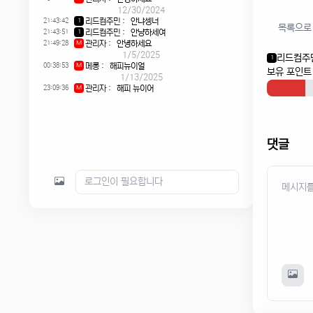
12/30/2024
21:43:42
리드컴주민
:
안냐셍너
1
목록으로
21:43:51
리드컴주민
:
안냥하세여
1
21:49:28
관리자
:
안녕하세요
M
1/5/2025
리드컴주
1
00:38:53
메롱
:
해피뉴이얼
M
보유 포인트 
1/13/2025
23:09:36
관리자
:
해피 뉴이어
M
댓글