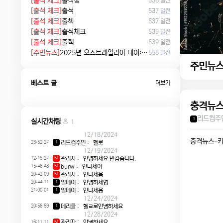
[출석 체크]
출석쳌
536 일전
[출석 체크]
출석
537 일전
[출석 체크]
출첵
537 일전
[출석 체크]
출석체크
539 일전
[출석 체크]
출췍
539 일전
[주민뉴스]
2025년 오스트레일리아 데이: 침략의 날 시위에서 시민권 선서, 피크닉까지
558 일전
주민뉴
베스트 글
더보기
충격뉴스
리드컴주
1
실시간채팅
1
12/18/2024
충격뉴스-키
23:52:27
리드컴주민
:
헬로
1
12/19/2024
12:15:27
관리자
:
안녕하세요 반갑습니다.
M
15:46:48
burw
:
안냐세여
M
20:42:09
관리자
:
안냐세욤
M
20:44:11
일메이
:
안녕하세영
1
21:00:01
일메이
:
안냐세용
1
12/24/2024
20:56:59
메리클
:
헬ㄹ로안녕하세요
1
12/28/2024
16:11:11
관리자
:
안녕하세요
M