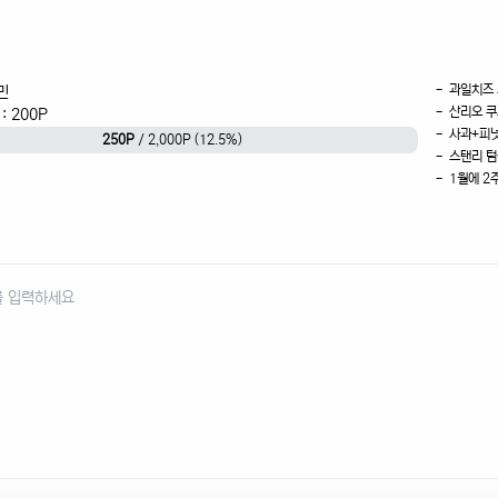
- 과일치즈
민
- 산리오 
: 200P
- 사과+피
250P
/ 2,000P (12.5%)
- 스탠리 텀
- 1월에 