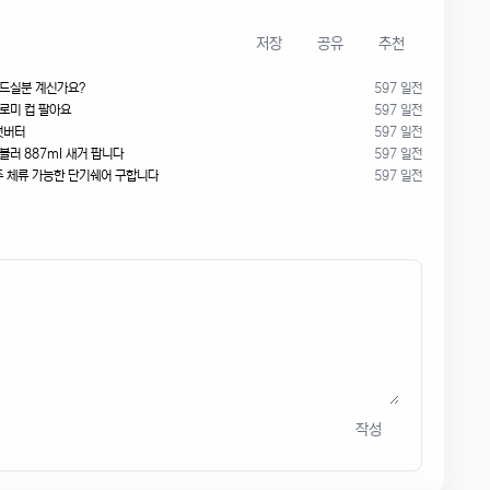
저장
공유
추천
 드실분 계신가요?
597 일전
쿠로미 컵 팔아요
597 일전
넛버터
597 일전
블러 887ml 새거 팝니다
597 일전
2주 체류 가능한 단기쉐어 구합니다
597 일전
작성