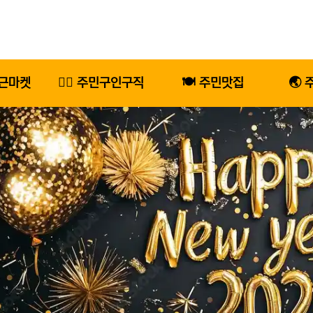
당근마켓
🕵️‍♂️ 주민구인구직
🍽️ 주민맛집
🌏