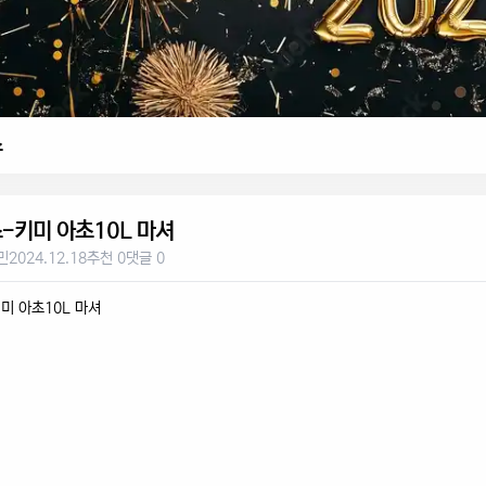
스
-키미 아초10L 마셔
민
2024.12.18
추천 0
댓글 0
미 아초10L 마셔