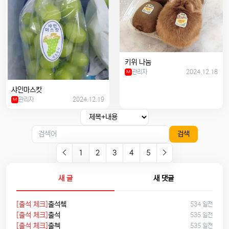
키위 나눔
관리자
2024.12.18
M
샤인마스캇
관리자
2024.12.19
M
검색
1
2
3
4
5
새 글
새 댓글
[출석 체크]
출석쳌
534 일전
[출석 체크]
출석
535 일전
[출석 체크]
출첵
535 일전