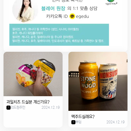
과일치즈 드실분 계신가요?
리드컴주민
2024.12.19
1
맥주드실래요?
뿌잉
2024.12.19
1