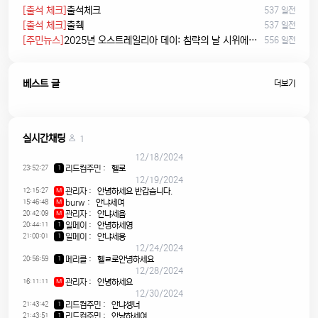
[출석 체크]
출석체크
537 일전
[출석 체크]
출췍
537 일전
[주민뉴스]
2025년 오스트레일리아 데이: 침략의 날 시위에서 시민권 선서, 피크닉까지
556 일전
베스트 글
더보기
실시간채팅
1
12/18/2024
23:52:27
리드컴주민
:
헬로
1
12/19/2024
12:15:27
관리자
:
안녕하세요 반갑습니다.
M
15:46:48
burw
:
안냐세여
M
20:42:09
관리자
:
안냐세욤
M
20:44:11
일메이
:
안녕하세영
1
21:00:01
일메이
:
안냐세용
1
12/24/2024
20:56:59
메리클
:
헬ㄹ로안녕하세요
1
12/28/2024
16:11:11
관리자
:
안녕하세요
M
12/30/2024
21:43:42
리드컴주민
:
안냐셍너
1
21:43:51
리드컴주민
:
안냥하세여
1