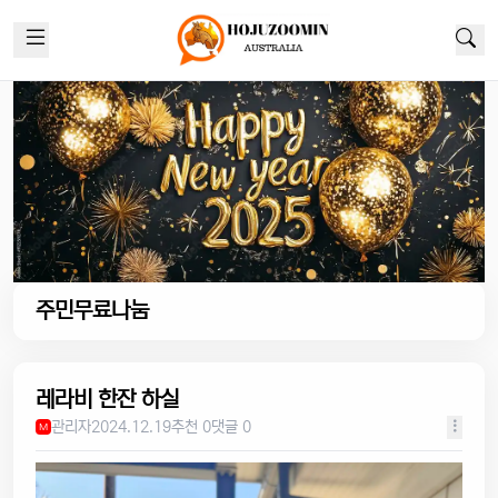
주민무료나눔
레라비 한잔 하실
관리자
2024.12.19
추천 0
댓글 0
M