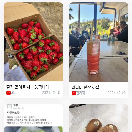
딸기 많이 따서 나눔합니다
레라비 한잔 하실
메롱
2024.12.19
관리자
2024.12.19
M
M