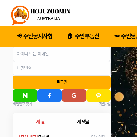
📢 주민공지사항
🏠 주민부동산
🥕 주민
로그인
비밀번호 찾기
회원가입
새 글
새 댓글