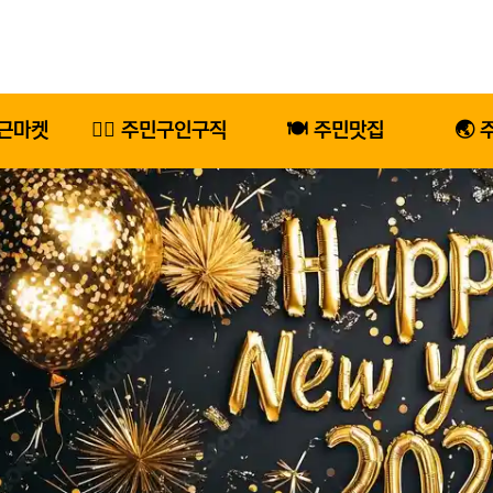
당근마켓
🕵️‍♂️ 주민구인구직
🍽️ 주민맛집
🌏