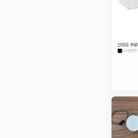
산리오 쿠로
리드컴주민
1