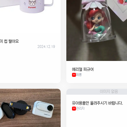
미 컵 팔아요
2024.12.19
에리얼 피규어
메롱
M
이미지 없음
유아용품만 올려주시기 바랍니다.
관리자
M