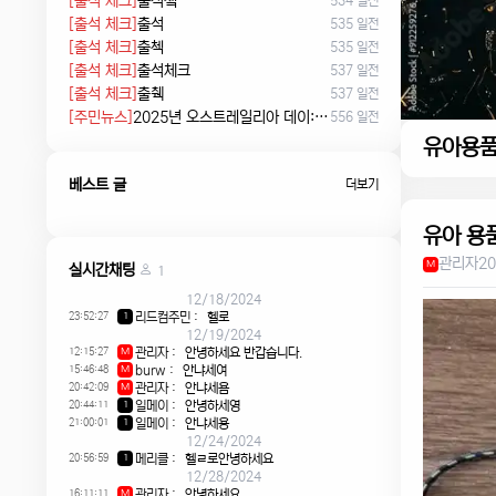
[출석 체크]
출석쳌
534 일전
[출석 체크]
출석
535 일전
[출석 체크]
출첵
535 일전
[출석 체크]
출석체크
537 일전
[출석 체크]
출췍
537 일전
[주민뉴스]
2025년 오스트레일리아 데이: 침략의 날 시위에서 시민권 선서, 피크닉까지
556 일전
유아용
베스트 글
더보기
유아 용
관리자
20
M
실시간채팅
1
12/18/2024
23:52:27
리드컴주민
:
헬로
1
12/19/2024
12:15:27
관리자
:
안녕하세요 반갑습니다.
M
15:46:48
burw
:
안냐세여
M
20:42:09
관리자
:
안냐세욤
M
20:44:11
일메이
:
안녕하세영
1
21:00:01
일메이
:
안냐세용
1
12/24/2024
20:56:59
메리클
:
헬ㄹ로안녕하세요
1
12/28/2024
16:11:11
관리자
:
안녕하세요
M