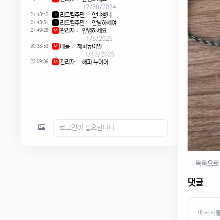
12/30/2024
21:43:42
리드컴주민
:
안냐셍너
1
21:43:51
리드컴주민
:
안냥하세여
1
21:49:28
관리자
:
안녕하세요
M
1/5/2025
00:38:53
메롱
:
해피뉴이얼
M
1/13/2025
23:09:36
관리자
:
해피 뉴이어
M
목록으로
댓글