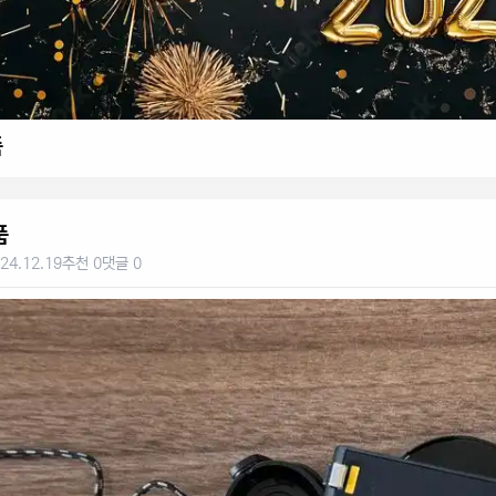
품
품
24.12.19
추천 0
댓글 0