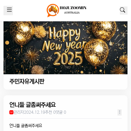
주민자유게시판
언니들 글좀써주세요
관리자
2024.12.19
추천 0
댓글 0
M
언니들 글좀써주세요