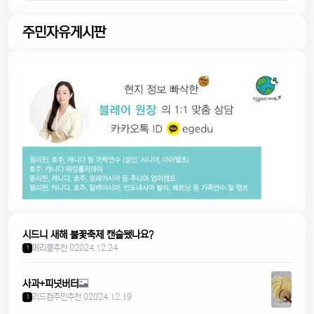
주민자유게시판
시드니 새해 불꽃축제 캔슬됐나요?
메리클
추천 0
2024.12.24
1
사과+피넛버터
리드컴주민
추천 0
2024.12.19
1