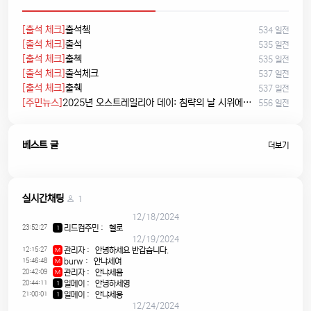
[출석 체크]
출석쳌
534 일전
[출석 체크]
출석
535 일전
[출석 체크]
출첵
535 일전
[출석 체크]
출석체크
537 일전
[출석 체크]
출췍
537 일전
[주민뉴스]
2025년 오스트레일리아 데이: 침략의 날 시위에서 시민권 선서, 피크닉까지
556 일전
베스트 글
더보기
실시간채팅
1
12/18/2024
23:52:27
리드컴주민
:
헬로
1
12/19/2024
12:15:27
관리자
:
안녕하세요 반갑습니다.
M
15:46:48
burw
:
안냐세여
M
20:42:09
관리자
:
안냐세욤
M
20:44:11
일메이
:
안녕하세영
1
21:00:01
일메이
:
안냐세용
1
12/24/2024