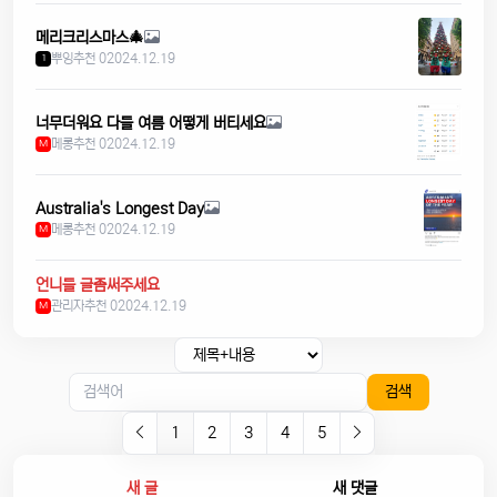
메리크리스마스🎄
뿌잉
추천 0
2024.12.19
1
너무더워요 다들 여름 어떻게 버티세요
메롱
추천 0
2024.12.19
M
Australia's Longest Day
메롱
추천 0
2024.12.19
M
언니들 글좀써주세요
관리자
추천 0
2024.12.19
M
검색
1
2
3
4
5
새 글
새 댓글