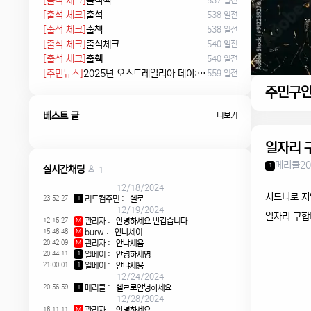
[출석 체크]
출석쳌
537 일전
[출석 체크]
출석
538 일전
[출석 체크]
출첵
538 일전
[출석 체크]
출석체크
540 일전
[출석 체크]
출췍
540 일전
[주민뉴스]
2025년 오스트레일리아 데이: 침략의 날 시위에서 시민권 선서, 피크닉까지
559 일전
주민구
베스트 글
더보기
일자리 구
메리클
20
1
실시간채팅
1
12/18/2024
시드니로 
23:52:27
리드컴주민
:
헬로
1
12/19/2024
일자리 구합
12:15:27
관리자
:
안녕하세요 반갑습니다.
M
15:46:48
burw
:
안냐세여
M
20:42:09
관리자
:
안냐세욤
M
20:44:11
일메이
:
안녕하세영
1
21:00:01
일메이
:
안냐세용
1
12/24/2024
20:56:59
메리클
:
헬ㄹ로안녕하세요
1
12/28/2024
16:11:11
관리자
:
안녕하세요
M