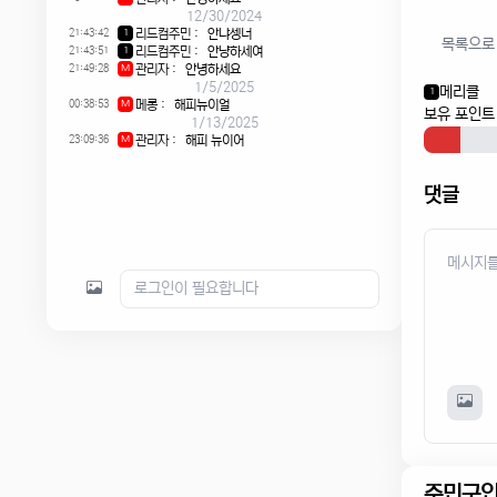
12/30/2024
21:43:42
리드컴주민
:
안냐셍너
1
목록으로
21:43:51
리드컴주민
:
안냥하세여
1
21:49:28
관리자
:
안녕하세요
M
1/5/2025
메리클
1
00:38:53
메롱
:
해피뉴이얼
M
보유 포인트 
1/13/2025
23:09:36
관리자
:
해피 뉴이어
M
댓글
주민구