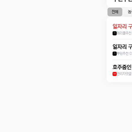
농
전체
일자리 구
메리클
추천
1
일자리 
뿌잉
추천 0
1
호주줌인
관리자
댓글
M