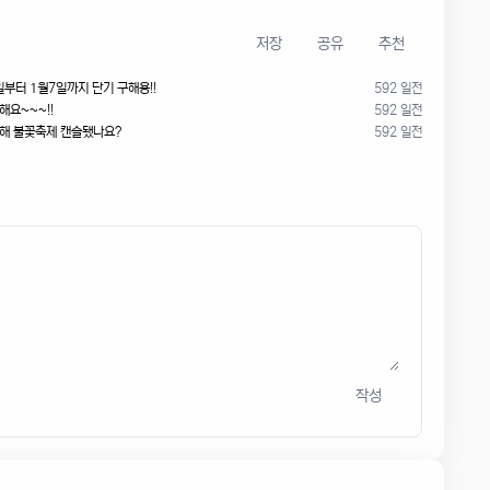
저장
공유
추천
일부터 1월7일까지 단기 구해용!!
592 일전
해요~~~!!
592 일전
새해 불꽃축제 캔슬됐나요?
592 일전
작성