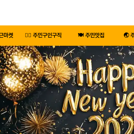
당근마켓
🕵️‍♂️ 주민구인구직
🍽️ 주민맛집
🌏