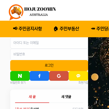
📢 주민공지사항
🏠 주민부동산
🥕 주민
로그인
비밀번호 찾기
회원가입
새 글
새 댓글