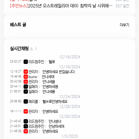
[주민뉴스]
2025년 오스트레일리아 데이: 침략의 날 시위에서 시민권 선서, 피크닉까지
557 일전
베스트 글
더보기
실시간채팅
1
12/18/2024
23:52:27
리드컴주민
:
헬로
1
12/19/2024
12:15:27
관리자
:
안녕하세요 반갑습니다.
M
15:46:48
burw
:
안냐세여
M
20:42:09
관리자
:
안냐세욤
M
20:44:11
일메이
:
안녕하세영
1
21:00:01
일메이
:
안냐세용
1
12/24/2024
20:56:59
메리클
:
헬ㄹ로안녕하세요
1
12/28/2024
16:11:11
관리자
:
안녕하세요
M
12/30/2024
21:43:42
리드컴주민
:
안냐셍너
1
21:43:51
리드컴주민
:
안냥하세여
1
21:49:28
관리자
:
안녕하세요
M
1/5/2025