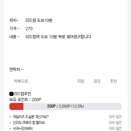
위치- 리드컴 도보10분
가격 - 270
내용 - 리드컴역 도보 10분 독방 쉐어생구합니다
연락처 -
목록으로
저장
공유
추천
리드컴주민
1
보유 포인트 : 200P
250P
/ 2,000P (12.5%)
- 과일치즈 드실분 계신가요?
595 일전
- 산리오 쿠로미 컵 팔아요
595 일전
- 사과+피넛버터
595 일전