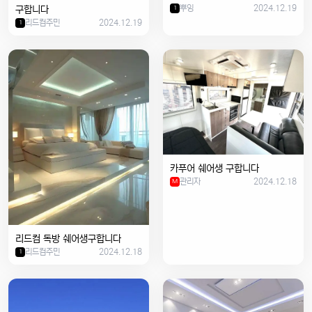
뿌잉
2024.12.19
구합니다
1
리드컴주민
2024.12.19
1
카푸어 쉐어생 구합니다
관리자
2024.12.18
M
리드컴 독방 쉐어생구합니다
리드컴주민
2024.12.18
1