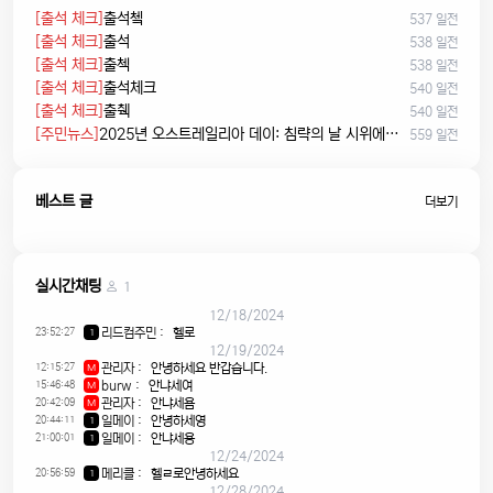
[출석 체크]
출석쳌
537 일전
[출석 체크]
출석
538 일전
[출석 체크]
출첵
538 일전
[출석 체크]
출석체크
540 일전
[출석 체크]
출췍
540 일전
[주민뉴스]
2025년 오스트레일리아 데이: 침략의 날 시위에서 시민권 선서, 피크닉까지
559 일전
베스트 글
더보기
실시간채팅
1
12/18/2024
23:52:27
리드컴주민
:
헬로
1
12/19/2024
12:15:27
관리자
:
안녕하세요 반갑습니다.
M
15:46:48
burw
:
안냐세여
M
20:42:09
관리자
:
안냐세욤
M
20:44:11
일메이
:
안녕하세영
1
21:00:01
일메이
:
안냐세용
1
12/24/2024
20:56:59
메리클
:
헬ㄹ로안녕하세요
1
12/28/2024