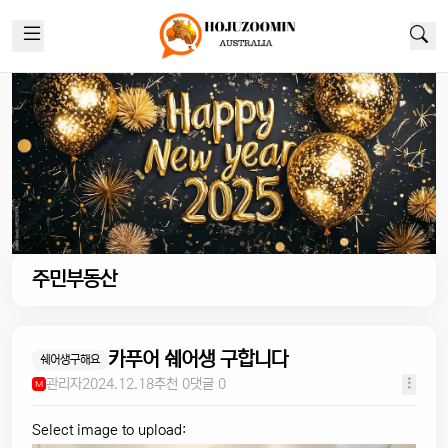
주민부동산
카푸어 쉐어생 구합니다
쉐어생구해요
관리자
2024.12.18
추천 0
댓글 0
M
Select image to upload: